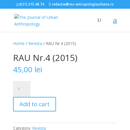
(021) 315.48.74
redactie@rev-antropologieurbana.ro
Home
/
Revista
/ RAU Nr.4 (2015)
RAU Nr.4 (2015)
45,00
lei
RAU
Nr.4
(2015)
Add to cart
quantity
Category:
Revista