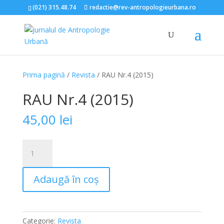
(021) 315.48.74
redactie@rev-antropologieurbana.ro
Prima pagină
/
Revista
/ RAU Nr.4 (2015)
RAU Nr.4 (2015)
45,00
lei
Cantitate
RAU
Nr.4
Adaugă în coș
(2015)
Categorie:
Revista