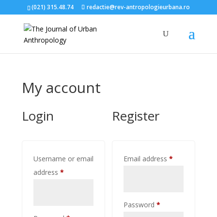
(021) 315.48.74
redactie@rev-antropologieurbana.ro
My account
Login
Register
Required
Username or email
Email address
*
Required
address
*
Required
Password
*