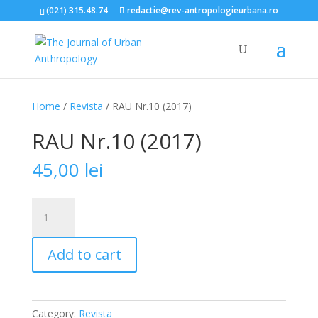
(021) 315.48.74
redactie@rev-antropologieurbana.ro
Home
/
Revista
/ RAU Nr.10 (2017)
RAU Nr.10 (2017)
45,00
lei
RAU
Nr.10
(2017)
Add to cart
quantity
Category:
Revista