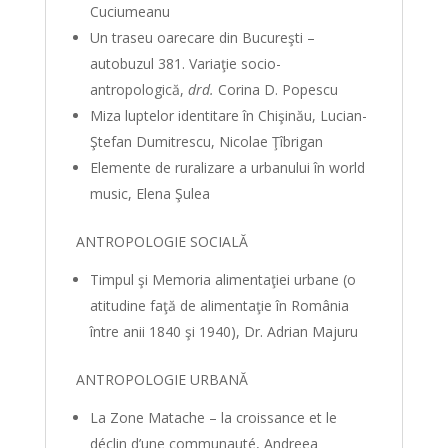
Cuciumeanu
Un traseu oarecare din Bucureşti –
autobuzul 381. Variaţie socio-
antropologică,
drd.
Corina D. Popescu
Miza luptelor identitare în Chişinău, Lucian-
Ştefan Dumitrescu, Nicolae Ţîbrigan
Elemente de ruralizare a urbanului în world
music, Elena Şulea
ANTROPOLOGIE SOCIALĂ
Timpul şi Memoria alimentaţiei urbane (o
atitudine faţă de alimentaţie în România
între anii 1840 şi 1940), Dr. Adrian Majuru
ANTROPOLOGIE URBANĂ
La Zone Matache – la croissance et le
déclin d’une communauté, Andreea