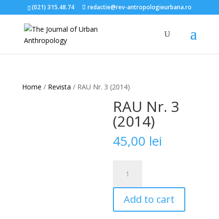
(021) 315.48.74
redactie@rev-antropologieurbana.ro
Home
/
Revista
/ RAU Nr. 3 (2014)
RAU Nr. 3
(2014)
45,00
lei
RAU
Nr.
3
Add to cart
(2014)
quantity