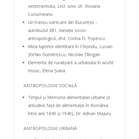
sentimentului,
Lect. univ. dr.
Roxana
Cuciumeanu
Un traseu oarecare din Bucureşti –
autobuzul 381. Variaţie socio-
antropologică,
drd.
Corina D. Popescu
Miza luptelor identitare în Chişinău, Lucian-
Ştefan Dumitrescu, Nicolae Ţîbrigan
Elemente de ruralizare a urbanului în world
music, Elena Şulea
ANTROPOLOGIE SOCIALĂ
Timpul şi Memoria alimentaţiei urbane (o
atitudine faţă de alimentaţie în România
între anii 1840 şi 1940), Dr. Adrian Majuru
ANTROPOLOGIE URBANĂ