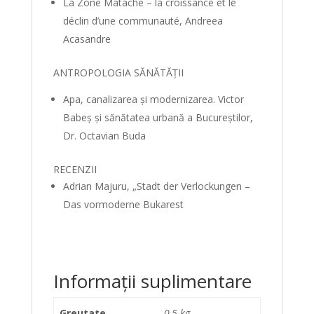
La Zone Matache – la croissance et le
déclin d’une communauté, Andreea
Acasandre
ANTROPOLOGIA SĂNĂTĂŢII
Apa, canalizarea şi modernizarea. Victor
Babeş şi sănătatea urbană a Bucureștilor,
Dr. Octavian Buda
RECENZII
Adrian Majuru, „Stadt der Verlockungen –
Das vormoderne Bukarest
Informații suplimentare
Greutate
0,5 kg