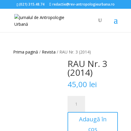
(021) 315.48.74
redactie@rev-antropologieurbana.ro
Prima pagină
/
Revista
/ RAU Nr. 3 (2014)
RAU Nr. 3
(2014)
45,00
lei
Cantitate
RAU
Nr.
Adaugă în
3
(2014)
coș