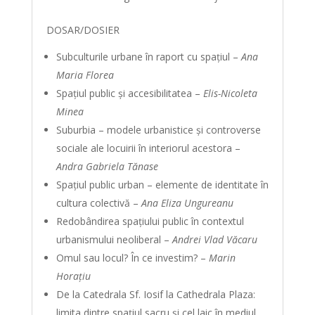
DOSAR/DOSIER
Subculturile urbane în raport cu spațiul –
Ana
Maria Florea
Spaţiul public şi accesibilitatea –
Elis-Nicoleta
Minea
Suburbia – modele urbanistice şi controverse
sociale ale locuirii în interiorul acestora –
Andra Gabriela Tănase
Spaţiul public urban – elemente de identitate în
cultura colectivă –
Ana Eliza Ungureanu
Redobândirea spaţiului public în contextul
urbanismului neoliberal –
Andrei Vlad Văcaru
Omul sau locul? În ce investim? –
Marin
Horaţiu
De la Catedrala Sf. Iosif la Cathedrala Plaza:
limita dintre spaţiul sacru şi cel laic în mediul