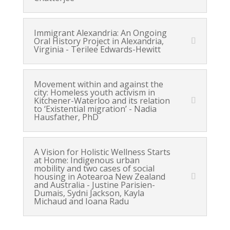
Immigrant Alexandria: An Ongoing
Oral History Project in Alexandria,
Virginia - Terilee Edwards-Hewitt
Movement within and against the
city: Homeless youth activism in
Kitchener-Waterloo and its relation
to ‘Existential migration’ - Nadia
Hausfather, PhD
A Vision for Holistic Wellness Starts
at Home: Indigenous urban
mobility and two cases of social
housing in Aotearoa New Zealand
and Australia - Justine Parisien-
Dumais, Sydni Jackson, Kayla
Michaud and Ioana Radu