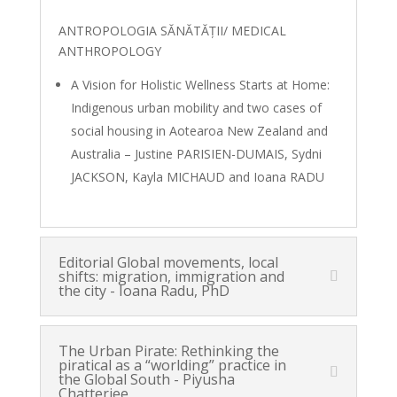
ANTROPOLOGIA SĂNĂTĂȚII/ MEDICAL
ANTHROPOLOGY
A Vision for Holistic Wellness Starts at Home:
Indigenous urban mobility and two cases of
social housing in Aotearoa New Zealand and
Australia – Justine PARISIEN-DUMAIS, Sydni
JACKSON, Kayla MICHAUD and Ioana RADU
Editorial Global movements, local
shifts: migration, immigration and
the city - Ioana Radu, PhD
The Urban Pirate: Rethinking the
piratical as a “worlding” practice in
the Global South - Piyusha
Chatterjee