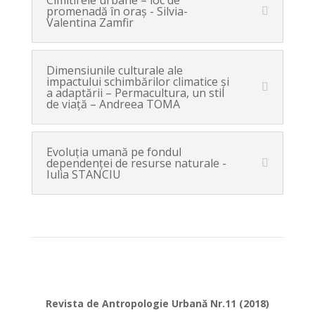
Cimitirele urbane – loc de
promenadă în oraş - Silvia-
Valentina Zamfir
Dimensiunile culturale ale
impactului schimbărilor climatice şi
a adaptării – Permacultura, un stil
de viaţă – Andreea TOMA
Evoluţia umană pe fondul
dependenţei de resurse naturale -
Iulia STANCIU
Revista de Antropologie Urbană Nr.11 (2018)