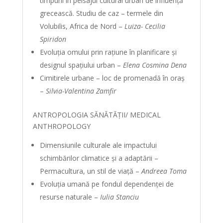
timpurii în peisajul cultural urban de influenţă
grecească. Studiu de caz – termele din
Volubilis, Africa de Nord –
Luiza- Cecilia
Spiridon
Evoluţia omului prin raţiune în planificare şi
designul spaţiului urban –
Elena Cosmina Dena
Cimitirele urbane – loc de promenadă în oraş
–
Silvia-Valentina Zamfir
ANTROPOLOGIA SĂNĂTĂȚII/ MEDICAL
ANTHROPOLOGY
Dimensiunile culturale ale impactului
schimbărilor climatice şi a adaptării –
Permacultura, un stil de viaţă –
Andreea Toma
Evoluţia umană pe fondul dependenţei de
resurse naturale –
Iulia Stanciu