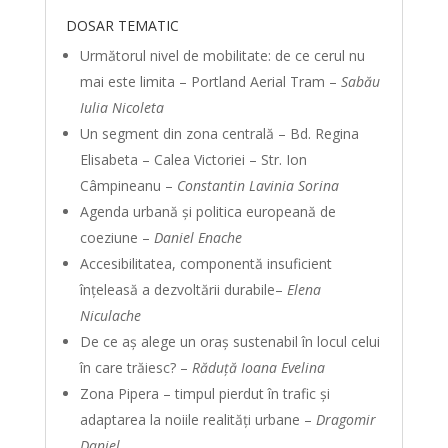
DOSAR TEMATIC
Următorul nivel de mobilitate: de ce cerul nu
mai este limita – Portland Aerial Tram –
Sabău
Iulia Nicoleta
Un segment din zona centrală – Bd. Regina
Elisabeta – Calea Victoriei – Str. Ion
Câmpineanu –
Constantin Lavinia Sorina
Agenda urbană și politica europeană de
coeziune –
Daniel Enache
Accesibilitatea, componentă insuficient
înțeleasă a dezvoltării durabile–
Elena
Niculache
De ce aș alege un oraș sustenabil în locul celui
în care trăiesc? –
Răduță Ioana Evelina
Zona Pipera – timpul pierdut în trafic și
adaptarea la noiile realități urbane –
Dragomir
Daniel