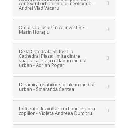
contextul urbanismului neoliberal -
Andrei Vlad Văcaru
Omul sau locul? În ce investim? -
Marin Horațiu
De la Catedrala Sf. Iosif la
Cathedral Plaza: limita dintre
spaţiul sacru şi cel laic în mediul
urban - Adrian Pogar
Dinamica relaţiilor sociale în mediul
urban - Smaranda Centea
Influenţa dezvoltării urbane asupra
copiilor - Violeta Andreea Dumitru