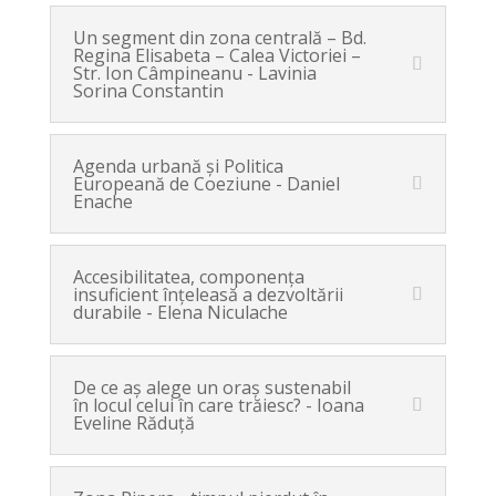
Un segment din zona centrală – Bd.
Regina Elisabeta – Calea Victoriei –
Str. Ion Câmpineanu - Lavinia
Sorina Constantin
Agenda urbană şi Politica
Europeană de Coeziune - Daniel
Enache
Accesibilitatea, componenţa
insuficient înţeleasă a dezvoltării
durabile - Elena Niculache
De ce aş alege un oraş sustenabil
în locul celui în care trăiesc? - Ioana
Eveline Răduță