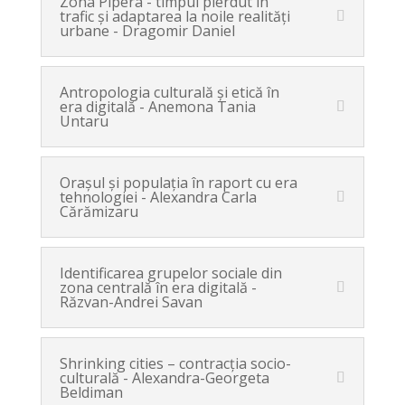
Zona Pipera - timpul pierdut în
trafic şi adaptarea la noile realităţi
urbane - Dragomir Daniel
Antropologia culturală şi etică în
era digitală - Anemona Tania
Untaru
Oraşul şi populaţia în raport cu era
tehnologiei - Alexandra Carla
Cărămizaru
Identificarea grupelor sociale din
zona centrală în era digitală -
Răzvan-Andrei Savan
Shrinking cities – contracţia socio-
culturală - Alexandra-Georgeta
Beldiman