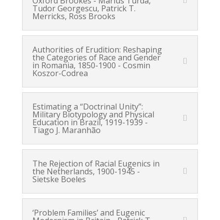
Oxford Brookes - Marius Turda,
Tudor Georgescu, Patrick T.
Merricks, Ross Brooks
Authorities of Erudition: Reshaping
the Categories of Race and Gender
in Romania, 1850-1900 - Cosmin
Koszor-Codrea
Estimating a “Doctrinal Unity”:
Military Biotypology and Physical
Education in Brazil, 1919-1939 -
Tiago J. Maranhão
The Rejection of Racial Eugenics in
the Netherlands, 1900-1945 -
Sietske Boeles
‘Problem Families’ and Eugenic