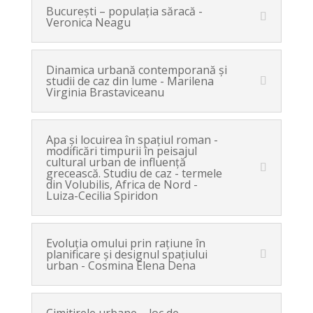
Bucureşti – populaţia săracă -
Veronica Neagu
Dinamica urbană contemporană şi
studii de caz din lume - Marilena
Virginia Brastaviceanu
Apa şi locuirea în spaţiul roman -
modificări timpurii în peisajul
cultural urban de influenţă
grecească. Studiu de caz - termele
din Volubilis, Africa de Nord -
Luiza-Cecilia Spiridon
Evoluţia omului prin raţiune în
planificare şi designul spaţiului
urban - Cosmina Elena Dena