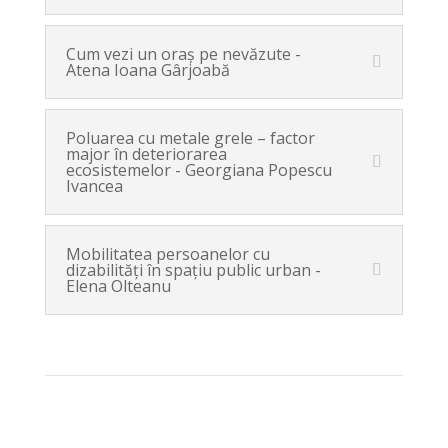
Cum vezi un oraş pe nevăzute -
Atena Ioana Gârjoabă
Poluarea cu metale grele – factor
major în deteriorarea
ecosistemelor - Georgiana Popescu
Ivancea
Mobilitatea persoanelor cu
dizabilităţi în spaţiu public urban -
Elena Olteanu