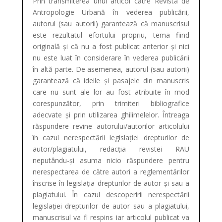
Prin transmiterea unui articol către Revista de
Antropologie Urbană în vederea publicării,
autorul (sau autorii) garantează că manuscrisul
este rezultatul efortului propriu, tema fiind
originală și că nu a fost publicat anterior și nici
nu este luat în considerare în vederea publicării
în altă parte. De asemenea, autorul (sau autorii)
garantează că ideile și pasajele din manuscris
care nu sunt ale lor au fost atribuite în mod
corespunzător, prin trimiteri bibliografice
adecvate și prin utilizarea ghilimelelor. Întreaga
răspundere revine autorului/autorilor articolului
în cazul nerespectării legislației drepturilor de
autor/plagiatului, redacția revistei RAU
neputându-și asuma nicio răspundere pentru
nerespectarea de către autori a reglementărilor
înscrise în legislația drepturilor de autor și sau a
plagiatului. În cazul descoperirii nerespectării
legislației drepturilor de autor sau a plagiatului,
manuscrisul va fi respins iar articolul publicat va