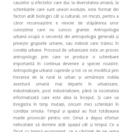
cauzelor şi efectelor care duc la diversitatea umană, la
schimbările care sunt uneori evoluţie, este format din
factori atât biologici cât şi culturali, ori micşti, pentru a
căror recunoaştere e nevoie de stăpânirea unor
cunoştinţe care nu cunosc graniţe. Antropologia
urbană ocupă o secvenţă din antropologia generală şi
priveşte grupurile umane, sau indivizii care trăiesc în
condiţii urbane. Procesul de urbanizare este un proces
antropologic prin care se produce o schimbare
importantă în continua devenire a speciei noastre.
Antropologia urbană cuprinde şi tot ce se modifică prin
trecerea de la rural la urban şi urmăreşte nobila
aventură umană mai departe în urbanizare,
industrializare, post industrializare, până la societatea
informatizată care este abia la început. Şi care va
înregistra în timp mutaţii, oricum mici schimbări în
condiţia omului. Timpul şi spaţiul au fost totdeauna
marile provocări pentru om. Omul a depus eforturi
neîncetate să domine atât spaţiul cât şi timpul. Ce a
făcut cu timpul economisit, ce a câştigat de pe urma