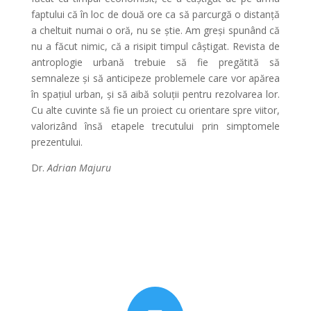
faptului că în loc de două ore ca să parcurgă o distanţă
a cheltuit numai o oră, nu se ştie. Am greşi spunând că
nu a făcut nimic, că a risipit timpul câştigat. Revista de
antroplogie urbană trebuie să fie pregătită să
semnaleze şi să anticipeze problemele care vor apărea
în spaţiul urban, şi să aibă soluţii pentru rezolvarea lor.
Cu alte cuvinte să fie un proiect cu orientare spre viitor,
valorizând însă etapele trecutului prin simptomele
prezentului.
Dr.
Adrian Majuru