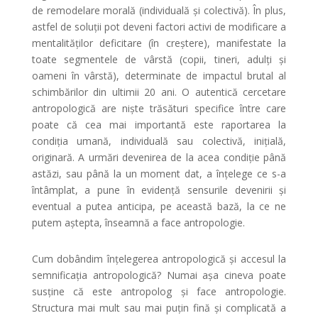
de remodelare morală (individuală şi colectivă). În plus,
astfel de soluţii pot deveni factori activi de modificare a
mentalităţilor deficitare (în creştere), manifestate la
toate segmentele de vârstă (copii, tineri, adulţi şi
oameni în vârstă), determinate de impactul brutal al
schimbărilor din ultimii 20 ani. O autentică cercetare
antropologică are nişte trăsături specifice între care
poate că cea mai importantă este raportarea la
condiţia umană, individuală sau colectivă, iniţială,
originară. A urmări devenirea de la acea condiţie până
astăzi, sau până la un moment dat, a înţelege ce s-a
întâmplat, a pune în evidenţă sensurile devenirii şi
eventual a putea anticipa, pe această bază, la ce ne
putem aştepta, înseamnă a face antropologie.
Cum dobândim înţelegerea antropologică şi accesul la
semnificaţia antropologică? Numai aşa cineva poate
susţine că este antropolog şi face antropologie.
Structura mai mult sau mai puţin fină şi complicată a