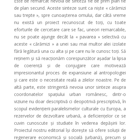
Este de remarcat nevoia de sinteză fie de prim plan fie
de plan secund. Aceste sinteze sunt ca nişte « cărămizi
sau trepte », spre cunoaşterea omului, dar câtă vreme
nu există un proiect recunoscut de toţi, cu toate
eforturile de cercetare care se fac, uneori remarcabile,
nu se poate ajunge decât la « pavarea » selectivă cu
aceste « cărămizi » a unei sau mai multor alei izolate
fără legătură una cu alta şi pe care nu le cunosc toţi. Să
reţinem şi să reacţionăm corespunzător aşadar la lipsa
de coerenţă şi de conjugare care motivează
impresionantul proces de expansiune al antropologiei
şi care este o necesitate reală a zilelor noastre. Pe de
altă parte, este stringentă nevoia unor sinteze asupra
coordonatelor spaţiului urban românesc, dintr-o
viziune nu doar descriptivă ci deopotrivă prescriptivă, în
scopul evidenţierii paralelismelor culturale cu Europa, a
rezervelor de dezvoltare urbană, a deficienţelor ce se
cuvin cunoscute şi studiate în vederea depăşirii lor.
Proiectul nostru editorial îşi doreşte să ofere soluţii de
regenerare economică şi socială (urbană), precum şi