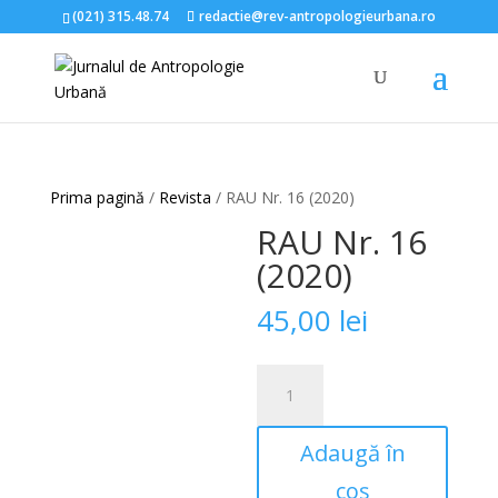
(021) 315.48.74
redactie@rev-antropologieurbana.ro
Prima pagină
/
Revista
/ RAU Nr. 16 (2020)
RAU Nr. 16
(2020)
45,00
lei
Cantitate
RAU
Nr.
Adaugă în
16
(2020)
coș