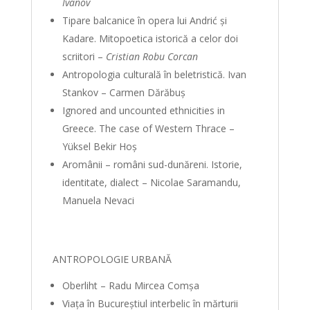
Ivanov
Tipare balcanice în opera lui Andrić şi
Kadare. Mitopoetica istorică a celor doi
scriitori –
Cristian Robu Corcan
Antropologia culturală în beletristică. Ivan
Stankov – Carmen Dărăbuș
Ignored and uncounted ethnicities in
Greece. The case of Western Thrace –
Yüksel Bekir Hoş
Aromânii – români sud-dunăreni. Istorie,
identitate, dialect – Nicolae Saramandu,
Manuela Nevaci
ANTROPOLOGIE URBANĂ
Oberliht – Radu Mircea Comşa
Viaţa în Bucureştiul interbelic în mărturii