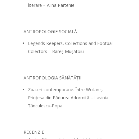
literare – Alina Partenie
ANTROPOLOGIE SOCIALĂ
Legends Keepers, Collections and Football
Colectors – Rareş Muşătoiu
ANTROPOLOGIA SĂNĂTĂŢII
Zbateri contemporane. Între Wotan şi
Prinţesa din Pădurea Adormită – Lavinia
Ţânculescu-Popa
RECENZIE