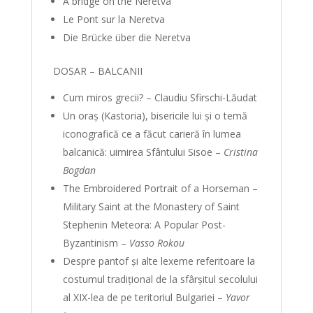
A bridge on the Neretva
Le Pont sur la Neretva
Die Brücke über die Neretva
DOSAR – BALCANII
Cum miros grecii? – Claudiu Sfirschi-Lăudat
Un oraş (Kastoria), bisericile lui şi o temă
iconografică ce a făcut carieră în lumea
balcanică: uimirea Sfântului Sisoe –
Cristina
Bogdan
The Embroidered Portrait of a Horseman –
Military Saint at the Monastery of Saint
Stephenin Meteora: A Popular Post-
Byzantinism –
Vasso Rokou
Despre pantof şi alte lexeme referitoare la
costumul tradițional de la sfârşitul secolului
al XIX-lea de pe teritoriul Bulgariei –
Yavor