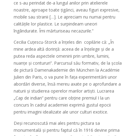
ce s-au perindat de-a lungul anilor prin atelierele
noastre, aproape toate țigănci, aveau figuri expresive,
mobile sau stranii […]. Le apreciam nu numai pentru
calitățile lor plastice. Le surpindeam uneori
îngândurate. Îmi mărturiseau necazurile.”
Cecilia Cuțescu-Storck a înțeles din copilărie că: „În
mine ardea altă dorință: aceea de a înțelege și de a
putea reda aspectele omenirii prin umbre, lumini,
nuanțe și contururi”. Parcursul său formativ, de la școla
de pictură Damenakademie din München la Académie
Julien din Paris, o va pune în fața experimentării unor
abordări diverse, însă mereu axate pe o aprofundare a
naturii și studierea operelor marilor artiști. Lucrarea
„Cap de indian” pentru care obține premiul I la un
concurs în cadrul academiei exprimă gustul epocii
pentru imagini idealizate ale unor culturi exotice.
Deși recunoscută mai ales pentru pictura sa
monumentală și pentru faptul că în 1916 devine prima