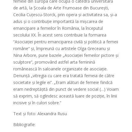
femeie din Europa care ocupă o catedră universitară
de artă, la Școala de Arte Frumoase din București,
Cecilia Cuțescu-Storck, prin opera și activitatea sa, și-a
adus și o contribuție importantă la mișcarea de
emancipare a femeilor în România, la începutul
secolului XX. În acest sens contribuie la formarea
“Asociației pentru emanciparea civilă și politică a femeii
române” și, împreună cu artistele Olga Greceanu şi
Nina Arbore, pune bazele „Asociaţiei femeilor pictore şi
sculptore”, promovând astfel arta feminină
românească în saloanele organizate de asociație.
Denunță „vitregia cu care era tratată femeia de către
societate și legile ei”. „Eram alături de femeie fiindcă
eram nedreptățită din punct de vedere social (…) Voiam
să exprim, să oglindesc această luare de poziție, în linii
incisive și în culori sobre.”
Text și foto: Alexandra Rusu
Bibliografie: