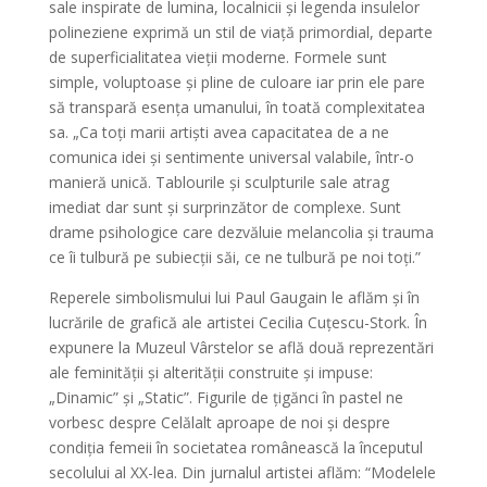
sale inspirate de lumina, localnicii și legenda insulelor
polineziene exprimă un stil de viață primordial, departe
de superficialitatea vieții moderne. Formele sunt
simple, voluptoase și pline de culoare iar prin ele pare
să transpară esența umanului, în toată complexitatea
sa. „Ca toți marii artiști avea capacitatea de a ne
comunica idei și sentimente universal valabile, într-o
manieră unică. Tablourile și sculpturile sale atrag
imediat dar sunt și surprinzător de complexe. Sunt
drame psihologice care dezvăluie melancolia și trauma
ce îi tulbură pe subiecții săi, ce ne tulbură pe noi toți.”
Reperele simbolismului lui Paul Gaugain le aflăm și în
lucrările de grafică ale artistei Cecilia Cuțescu-Stork. În
expunere la Muzeul Vârstelor se află două reprezentări
ale feminității și alterității construite și impuse:
„Dinamic” și „Static”. Figurile de țigănci în pastel ne
vorbesc despre Celălalt aproape de noi și despre
condiția femeii în societatea românească la începutul
secolului al XX-lea. Din jurnalul artistei aflăm: “Modelele