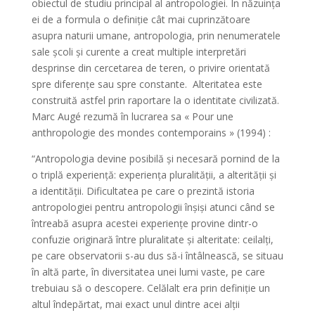
obiectul de studiu principal al antropologiei. În năzuința
ei de a formula o definiție cât mai cuprinzătoare
asupra naturii umane, antropologia, prin nenumeratele
sale școli și curente a creat multiple interpretări
desprinse din cercetarea de teren, o privire orientată
spre diferențe sau spre constante. Alteritatea este
construită astfel prin raportare la o identitate civilizată.
Marc Augé rezumă în lucrarea sa « Pour une
anthropologie des mondes contemporains » (1994) :
“Antropologia devine posibilă și necesară pornind de la
o triplă experiență: experiența pluralității, a alterității și
a identității. Dificultatea pe care o prezintă istoria
antropologiei pentru antropologii înșiși atunci când se
întreabă asupra acestei experiențe provine dintr-o
confuzie originară între pluralitate și alteritate: ceilalți,
pe care observatorii s-au dus să-i întâlnească, se situau
în altă parte, în diversitatea unei lumi vaste, pe care
trebuiau să o descopere. Celălalt era prin definiție un
altul îndepărtat, mai exact unul dintre acei alții