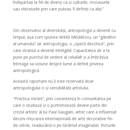
îndepărtați la fel de diverși ca și culturile, moravurile
sau obiceiurile prin care puteau fi definiți ca alții.”
Din observator al diversității, antropologul a devenit cu
timpul, așa cum spunea Vintilă Mihăilescu, un “gânditor
al umanului” iar antropologia, o „operă deschisă”, prin
care straniul a devenit inteligibil. Capacitatea de a te
pune pe punctul de vedere al celuilalt și a îmbrățișa
întreaga sa viziune despre lume a definit privirea
antropologică.
Această raportare nu îi este rezervată doar
antropologului ci și sensibilității artistului.
“Practica mirării”, prin coexistența în comunitatea pe
care o studiază și o portretizează devine parte din
crezul artistic al lui Paul Gaugain, artist care a influențat
decisiv mișcarea internațională de arte decorative fin-
de-siècle, readucând-o pe tărâmul imaginației. Picturile