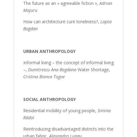
The future as an « agreeable fiction »,
Adrian
Majuru
How can architecture cure loneliness?,
Lapca
Bogdan
URBAN ANTHROPOLOGY
Informal living – the concept of informal living
–,
Dumitrescu Ana Bogdana
Water Shortage,
Cristina Bianca Togoe
SOCIAL ANTHROPOLOGY
Residential mobility of young people,
Simina
Rădoi
Reintroducing disadvantaged districts into the
urban fabric,
Alexandra Lungu