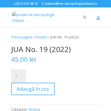
(021) 315.48.74
redactie@rev-antropologieurbana.ro
Prima pagină
/
Revista
/ JUA No. 19 (2022)
JUA No. 19 (2022)
45,00
lei
Cantitate
JUA
No.
Adaugă în coș
19
(2022)
Categorie:
Revista