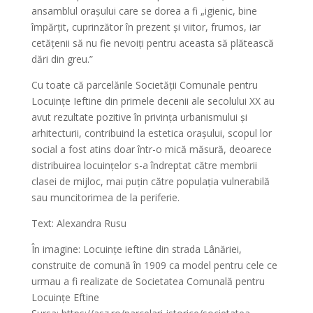
ansamblul orașului care se dorea a fi „igienic, bine
împărțit, cuprinzător în prezent și viitor, frumos, iar
cetățenii să nu fie nevoiți pentru aceasta să plătească
dări din greu.”
Cu toate că parcelările Societății Comunale pentru
Locuințe Ieftine din primele decenii ale secolului XX au
avut rezultate pozitive în privința urbanismului și
arhitecturii, contribuind la estetica orașului, scopul lor
social a fost atins doar într-o mică măsură, deoarece
distribuirea locuințelor s-a îndreptat către membrii
clasei de mijloc, mai puțin către populația vulnerabilă
sau muncitorimea de la periferie.
Text: Alexandra Rusu
În imagine: Locuințe ieftine din strada Lânăriei,
construite de comună în 1909 ca model pentru cele ce
urmau a fi realizate de Societatea Comunală pentru
Locuințe Eftine