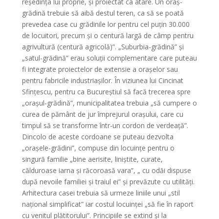
reședința lui proprie, și proiectat ca atare. Un oraș-
grădină trebuie să aibă destul teren, ca să se poată
prevedea case cu grădinile lor pentru cel puțin 30.000
de locuitori, precum și o centură largă de câmp pentru
agrivultură (centură agricolă)”. „Suburbia-grădină” și
„satul-grădină” erau soluții complementare care puteau
fi integrate proiectelor de extensie a orașelor sau
pentru fabricile industriașilor. În viziunea lui Cincinat
Sfințescu, pentru ca Bucureștiul să facă trecerea spre
„orașul-grădină”, municipalitatea trebuia „să cumpere o
curea de pământ de jur împrejurul orașului, care cu
timpul să se transforme într-un cordon de verdeață”.
Dincolo de aceste cordoane se puteau dezvolta
„orașele-grădini”, compuse din locuințe pentru o
singură familie „bine aerisite, liniștite, curate,
călduroase iarna și răcoroasă vara”, „ cu odăi dispuse
după nevoile familiei și traiul ei” și prevăzute cu utilități.
Arhitectura casei trebuia să urmeze liniile unui „stil
național simplificat” iar costul locuinței „să fie în raport
cu venitul plătitorului”. Principiile se extind și la