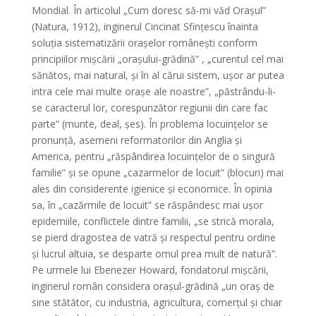
Mondial. În articolul „Cum doresc să-mi văd Orașul”
(Natura, 1912), inginerul Cincinat Sfințescu înainta
soluția sistematizării orașelor românești conform
principiilor mișcării „orașului-grădină” , „curentul cel mai
sănătos, mai natural, și în al cărui sistem, ușor ar putea
intra cele mai multe orașe ale noastre”, „păstrându-li-
se caracterul lor, corespunzător regiunii din care fac
parte” (munte, deal, șes). În problema locuințelor se
pronunță, asemeni reformatorilor din Anglia și
America, pentru „răspândirea locuințelor de o singură
familie” și se opune „cazarmelor de locuit” (blocuri) mai
ales din considerente igienice și economice. În opinia
sa, în „cazărmile de locuit” se răspândesc mai ușor
epidemiile, conflictele dintre familii, „se strică morala,
se pierd dragostea de vatră și respectul pentru ordine
și lucrul altuia, se desparte omul prea mult de natură”.
Pe urmele lui Ebenezer Howard, fondatorul mișcării,
inginerul român considera orașul-grădină „un oraș de
sine stătător, cu industria, agricultura, comerțul și chiar