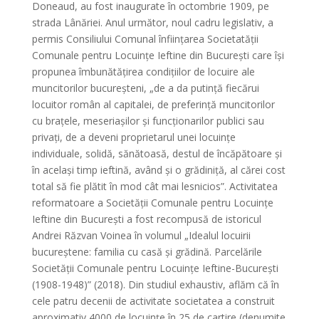
Doneaud, au fost inaugurate în octombrie 1909, pe
strada Lânăriei. Anul următor, noul cadru legislativ, a
permis Consiliului Comunal înființarea Societatății
Comunale pentru Locuințe Ieftine din București care își
propunea îmbunătățirea condițiilor de locuire ale
muncitorilor bucureșteni, „de a da putință fiecărui
locuitor român al capitalei, de preferință muncitorilor
cu brațele, meseriașilor și funcționarilor publici sau
privați, de a deveni proprietarul unei locuințe
individuale, solidă, sănătoasă, destul de încăpătoare și
în același timp ieftină, având și o grădiniță, al cărei cost
total să fie plătit în mod cât mai lesnicios”. Activitatea
reformatoare a Societății Comunale pentru Locuințe
Ieftine din București a fost recompusă de istoricul
Andrei Răzvan Voinea în volumul „Idealul locuirii
bucureștene: familia cu casă și grădină. Parcelările
Societății Comunale pentru Locuințe Ieftine-București
(1908-1948)” (2018). Din studiul exhaustiv, aflăm că în
cele patru decenii de activitate societatea a construit
aproximativ 4000 de locuințe în 25 de cartire (denumite