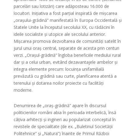
parcelări sau lotizări) care adăposteau 16.000 de
locuitori. Inițiativa a fost parțial inspirată de mișcarea
„orașului-grădină” manifestată în Europa Occidentală și
Statele Unite la începutul secolului XX, cu rădăcini în
ideile socialiste și utopice ale secolului anterior.
Mișcarea promova dezvoltarea de comunități satelit în
jurul unui oraș central, separate de acesta prin centuri
verzi. „Orașul-grădină” îngloba beneficiile mediului rural
dar și a celui urban, evitând dezavantajele ambelor și
integra elemente precum: locuința unifamilială
prevăzută cu grădină sau curte, planificarea atentă a
terenului și dotarea noilor proiecte cu facilități
moderne.
Denumirea de „oraș-grădină” apare în discursul
politicienilor români abia în perioada interbelică, însă
câțiva arhitecți și ingineri au popularizat conceptul în
revistele de specialitate (de ex. „Buletinul Societății
Politehnice” și „Natura”) înainte de Primul Război