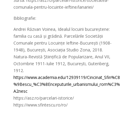
Sursa: https://asz.ro/parcelari-istorice/societatea-
comunala-pentru-locuinte-ieftine/lanariei/
Bibliografie:
Andrei Răzvan Voinea, Idealul locuirii bucureștene:
familia cu casă și grădină. Parcelările Societății
Comunale pentru Locuințe Ieftine-București (1908-
1948), București, Asociația Studio Zona, 2018.
Natura-Revistă Științifică de Popularizare, Anul VII,
Octombrie 1911-Iulie 1912, București, Gutenberg,
1912.
https://www.academia.edu/12939119/Cincinat_Sfin%C8
%9Bescu_%C3%8Enceputurile_urbanismului_rom%C3%
A2nesc
https://asz.ro/parcelari-istorice/
https://www.sfintescu.ro/ro/