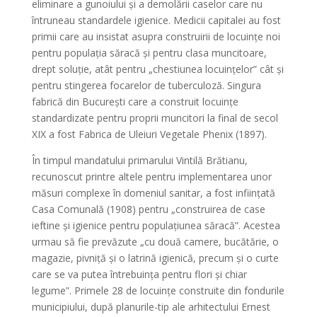
eliminare a gunoiului și a demolării caselor care nu
întruneau standardele igienice. Medicii capitalei au fost
primii care au insistat asupra construirii de locuințe noi
pentru populația săracă și pentru clasa muncitoare,
drept soluție, atât pentru „chestiunea locuințelor” cât și
pentru stingerea focarelor de tuberculoză. Singura
fabrică din București care a construit locuințe
standardizate pentru proprii muncitori la final de secol
XIX a fost Fabrica de Uleiuri Vegetale Phenix (1897).
În timpul mandatului primarului Vintilă Brătianu,
recunoscut printre altele pentru implementarea unor
măsuri complexe în domeniul sanitar, a fost inființată
Casa Comunală (1908) pentru „construirea de case
ieftine și igienice pentru populațiunea săracă”. Acestea
urmau să fie prevăzute „cu două camere, bucătărie, o
magazie, pivniță și o latrină igienică, precum și o curte
care se va putea întrebuința pentru flori și chiar
legume”. Primele 28 de locuințe construite din fondurile
municipiului, după planurile-tip ale arhitectului Ernest