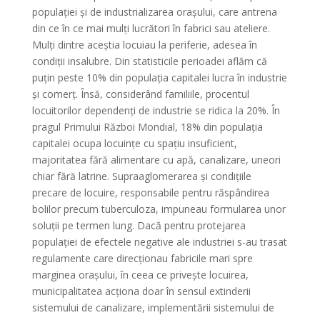
populației și de industrializarea orașului, care antrena
din ce în ce mai mulți lucrători în fabrici sau ateliere.
Mulți dintre aceștia locuiau la periferie, adesea în
condiții insalubre. Din statisticile perioadei aflăm că
puțin peste 10% din populația capitalei lucra în industrie
și comerț. Însă, considerând familiile, procentul
locuitorilor dependenți de industrie se ridica la 20%. În
pragul Primului Război Mondial, 18% din populația
capitalei ocupa locuințe cu spațiu insuficient,
majoritatea fără alimentare cu apă, canalizare, uneori
chiar fără latrine. Supraaglomerarea și condițiile
precare de locuire, responsabile pentru răspândirea
bolilor precum tuberculoza, impuneau formularea unor
soluții pe termen lung. Dacă pentru protejarea
populației de efectele negative ale industriei s-au trasat
regulamente care direcționau fabricile mari spre
marginea orașului, în ceea ce privește locuirea,
municipalitatea acționa doar în sensul extinderii
sistemului de canalizare, implementării sistemului de