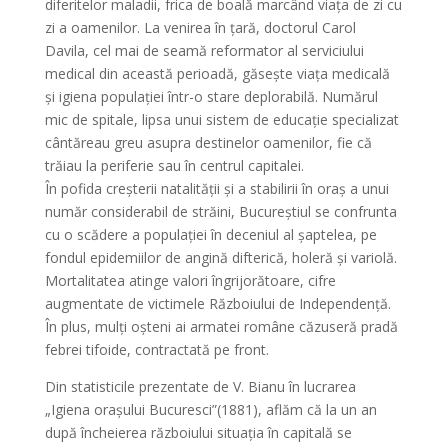
diferitelor maladii, frica de boală marcând viața de zi cu
zi a oamenilor. La venirea în țară, doctorul Carol
Davila, cel mai de seamă reformator al serviciului
medical din această perioadă, găsește viața medicală
și igiena populației într-o stare deplorabilă. Numărul
mic de spitale, lipsa unui sistem de educație specializat
cântăreau greu asupra destinelor oamenilor, fie că
trăiau la periferie sau în centrul capitalei.
În pofida creșterii natalității și a stabilirii în oraș a unui
număr considerabil de străini, Bucureștiul se confrunta
cu o scădere a populației în deceniul al șaptelea, pe
fondul epidemiilor de angină difterică, holeră și variolă.
Mortalitatea atinge valori îngrijorătoare, cifre
augmentate de victimele Războiului de Independență.
În plus, mulți oșteni ai armatei române căzuseră pradă
febrei tifoide, contractată pe front.
Din statisticile prezentate de V. Bianu în lucrarea
„Igiena orașului Bucuresci”(1881), aflăm că la un an
după încheierea războiului situația în capitală se