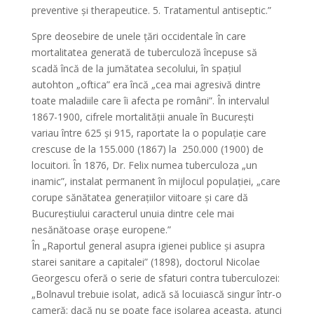
preventive și therapeutice. 5. Tratamentul antiseptic.”
Spre deosebire de unele țări occidentale în care
mortalitatea generată de tuberculoză începuse să
scadă încă de la jumătatea secolului, în spațiul
autohton „oftica” era încă „cea mai agresivă dintre
toate maladiile care îi afecta pe români”. În intervalul
1867-1900, cifrele mortalității anuale în București
variau între 625 și 915, raportate la o populație care
crescuse de la 155.000 (1867) la 250.000 (1900) de
locuitori. În 1876, Dr. Felix numea tuberculoza „un
inamic”, instalat permanent în mijlocul populației, „care
corupe sănătatea generațiilor viitoare și care dă
Bucureștiului caracterul unuia dintre cele mai
nesănătoase orașe europene.”
În „Raportul general asupra igienei publice și asupra
starei sanitare a capitalei” (1898), doctorul Nicolae
Georgescu oferă o serie de sfaturi contra tuberculozei:
„Bolnavul trebuie isolat, adică să locuiască singur într-o
cameră: dacă nu se poate face isolarea aceasta, atunci