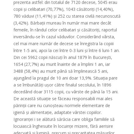
prezenta astfel: din totalul de 7120 decese, 5045 erau
copii și celibatari (70,77%), 1043 căsătoriți (14,40%),
780 văduvi (11,41%) și 252 cu starea civilă necunoscută
(3,42%). Bărbații mureau în număr mai mare decât
femeile, în rândul celor celibatari și căsătoriți, raportul
inversându-se în cazul văduvilor. Considerând vârsta,
cel mai mare număr de decese se înregistra la copiii
între 1-5 ani, apoi la cei între 0-3 luni și între 6 luni-1 an.
Din cei 5962 copii născuți în anul 1879 în București,
1654 (27,7%) au murit înainte de a împlini 1 an, iar
3488 (58,4%) au murit până să împlinească 5 ani,
ajungând la pragul de 10 ani doar 13,9%. Situația pare
a se îmbunătăți ușor către finalul secolului, în 1896
decedând doar 3115 copii, cu vârste de până la 15 ani.
De această situație se făceau responsabili mai ales
părinții care nu cunoșteau normele elementare de
igienă și alimentație, adaptate vârstei copiilor.
Ignoranței i se alătură sărăcia care obliga familiile să
locuiască înghesuite în locuințe mizere, fără aerisire
adecvată și lumină, precum și precaritatea măsurilor