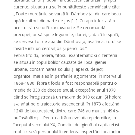
curente, situația nu se îmbunătățește semnificativ căci:
„Toate murdăriile se varsă în Dâmbovița, din care beau
apă locuitorii din parte de jos […]. Cu apa infectată a
acestui râu se udă zarzavaturile. Se recomandă
precupeților să spele legumele, dar ei, și dacă le spală,
se servesc tot de apa din Dâmbovița, așa încât totul se
învârte într-un cerc vițios și periculos.”
Febra tifoidă, holera, tifosul exantematic și dizenteria
se situau în topul bolilor cauzate de lipsa igienei
urbane, contaminarea solului și apei cu dejecții
organice, mai ales în periferiile aglomerate. În intervalul
1868-1880, febra tifoidă a fost responsabilă pentru o
medie de 330 de decese anual, exceptând anul 1878
când se înregistrează un maxim de 810 cazuri. Și holera
s-a aflat pe o traiectorie ascendentă, în 1873 afectând
1240 de bucureșteni, dintre care 746 au murit și 494 s-
au însănătoșit. Pentru a frâna evoluția epidemiilor, la
începutul secolului XX, Consiliul de igienă al capitalei își
mobilizează personalul în vederea inspectării localurilor