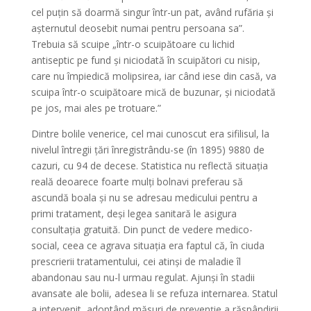
cel puțin să doarmă singur într-un pat, având rufăria și
așternutul deosebit numai pentru persoana sa”.
Trebuia să scuipe „într-o scuipătoare cu lichid
antiseptic pe fund și niciodată în scuipători cu nisip,
care nu împiedică molipsirea, iar când iese din casă, va
scuipa într-o scuipătoare mică de buzunar, și niciodată
pe jos, mai ales pe trotuare.”
Dintre bolile venerice, cel mai cunoscut era sifilisul, la
nivelul întregii țări înregistrându-se (în 1895) 9880 de
cazuri, cu 94 de decese. Statistica nu reflectă situația
reală deoarece foarte mulți bolnavi preferau să
ascundă boala și nu se adresau medicului pentru a
primi tratament, deși legea sanitară le asigura
consultația gratuită. Din punct de vedere medico-
social, ceea ce agrava situația era faptul că, în ciuda
prescrierii tratamentului, cei atinși de maladie îl
abandonau sau nu-l urmau regulat. Ajunși în stadii
avansate ale bolii, adesea li se refuza internarea. Statul
a intervenit, adoptând măsuri de prevenție a răspândirii