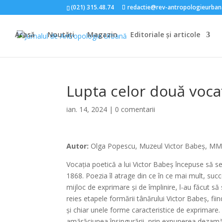
(021) 315.48.74
redactie@rev-antropologieurban
Acasă
Noutăți
Magazin
Editoriale și articole
Lupta celor două vocaț
ian. 14, 2024
|
0 comentarii
Autor:
Olga Popescu, Muzeul Victor Babeș, M
Vocația poetică a lui Victor Babeș începuse să se
1868. Poezia îl atrage din ce în ce mai mult, succes
mijloc de exprimare și de împlinire, l-au făcut să
reies etapele formării tânărului Victor Babeș, fi
și chiar unele forme caracteristice de exprimare.
amărăciunea însingurării, prin expunerea dezamăgi