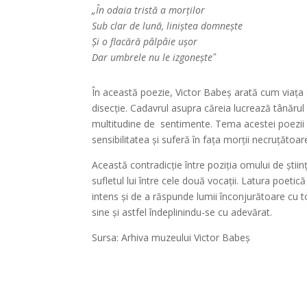
„În odaia tristă a morților
Sub clar de lună, liniștea domnește
Și o flacără pâlpâie ușor
Dar umbrele nu le izgoneșteˮ
În această poezie, Victor Babeș arată cum viața 
disecție. Cadavrul asupra căreia lucrează tânărul
multitudine de sentimente. Tema acestei poezii d
sensibilitatea și suferă în fața morții necruțătoar
Această contradicție între poziția omului de științ
sufletul lui între cele două vocații. Latura poetic
intens și de a răspunde lumii înconjurătoare cu to
sine și astfel îndeplinindu-se cu adevărat.
Sursa: Arhiva muzeului Victor Babeș