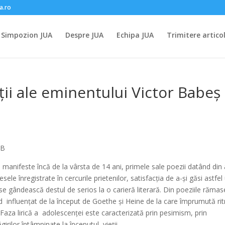
a.ro
Simpozion JUA
Despre JUA
Echipa JUA
Trimitere artico
ii ale eminentului Victor Babeș
MB
 manifeste încă de la vârsta de 14 ani, primele sale poezii datând din
ele înregistrate în cercurile prietenilor, satisfacția de a-și găsi astfel
 se gândească destul de serios la o carieră literară. Din poeziile rămas
ind influențat de la început de Goethe și Heine de la care împrumută ri
 Faza lirică a adolescenței este caracterizată prin pesimism, prin
rilor întâmpinate la începutul vieții.