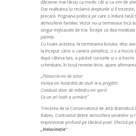
dârzenie mai târziu ca medic cât și ca om de știi
Dar realitatea își reclamă drepturile și îl trezeș
precară. Prigoana politică pe care o îndură tatăl
atmosferei familiei. Victor nu-și terminase încă li
singur mijloacele de trai. Începe să dea meditații p
părinții.
Cu toate acestea, la terminarea liceului, deși ave
la început către o carieră științifică, ci s-a îns
după câteva luni, a părăsit cursurile și s-a înscr
schimbare, în locul reveriei lirice, apare afirmar
„Planurile-mi de viitor
Voința-mi hotărâtă de mult le-a pregătit
Condusă doar de mândru-mi spirit
Ce-un țel înalt a urmăritˮ
Trecerea de la Conservatorul de artă dramatică l
Babeș. Contrastul dintre atmosfera seratelor și rea
impresionat profund pe tânărul poet. Efectul pe ca
„Halucinațieˮ
: