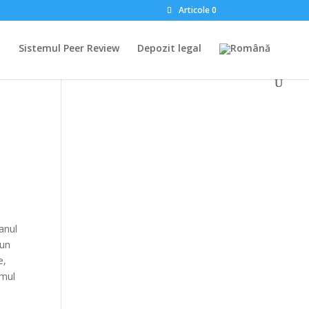
Articole 0
l
Sistemul Peer Review
Depozit legal
 anul
 un
e,
tmul