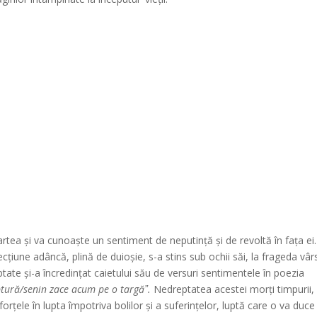
tea și va cunoaște un sentiment de neputință și de revoltă în fața ei.
țiune adâncă, plină de duioșie, s-a stins sub ochii săi, la frageda vâr
eptate și-a încredințat caietului său de versuri sentimentele în poezia
ptură/senin zace acum pe o targăˮ.
Nedreptatea acestei morți timpurii,
 forțele în lupta împotriva bolilor și a suferințelor, luptă care o va duce