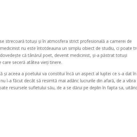
se strecoară totuși și în atmosfera strict profesională a camerei de
 medicinist nu este întotdeauna un simplu obiect de studiu, ci poate tr
ovedește că tânărul poet, devenit medicinist, și-a păstrat totuși
e care seceră atâtea vieți tinere.
ă și aceea a poetului va constitui încă un aspect al luptei ce s-a dat în
ă nu l-a făcut decât să resimtă mai adânc lucrurile din afară, de a vibra
ate resursele sufletului său, de a se dărui pe deplin în fapta sa, uitân