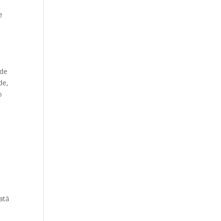
e
 de
de,
o
r
lată