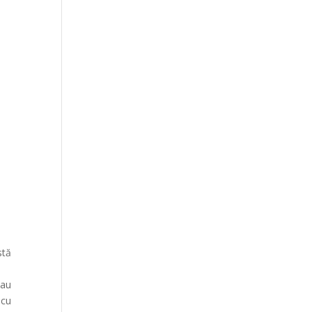
stă
 au
 cu