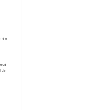
ezi o
 mai
d de