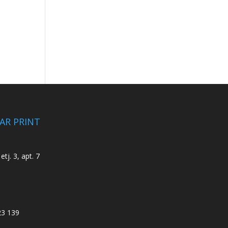
CAR PRINT
etj. 3, apt. 7
23 139