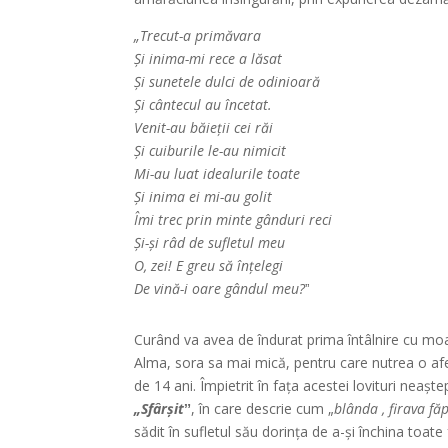
„Trecut-a primăvara
Și inima-mi rece a lăsat
Și sunetele dulci de odinioară
Și cântecul au încetat.
Venit-au băieții cei răi
Și cuiburile le-au nimicit
Mi-au luat idealurile toate
Și inima ei mi-au golit
Îmi trec prin minte gânduri reci
Și-și râd de sufletul meu
O, zei! E greu să înțelegi
De vină-i oare gândul meu?
ˮ
Curând va avea de îndurat prima întâlnire cu moar
Alma, sora sa mai mică, pentru care nutrea o afec
de 14 ani. Împietrit în fața acestei lovituri neașt
„Sfârșitˮ
, în care descrie cum „
blânda , firava fă
sădit în sufletul său dorința de a-și închina toate