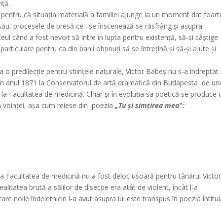
nță.
te, pentru că situația materială a familiei ajunge la un moment dat foart
 său, procesele de presă ce i se înscenează se răsfrâng și asupra
ceul când a fost nevoit să intre în lupta pentru existență, să-și câștige
articulare pentru ca din banii obținuți să se întrețină și să-și ajute și
a o predilecție pentru științele naturale, Victor Babeș nu s-a îndreptat
cris în anul 1871 la Conservatorul de artă dramatică din Budapesta de un
is la Facultatea de medicină. Chiar și în evoluția sa poetică se produce 
ea voinței, așa cum reiese din poezia
„Tu și simțirea meaˮ:
a Facultatea de medicină nu a fost deloc usoară pentru tânărul Victo
litatea brută a sălilor de disecție era atât de violent, încât l-a
re noile îndeletniciri l-a avut asupra lui este transpus în poezia intitu