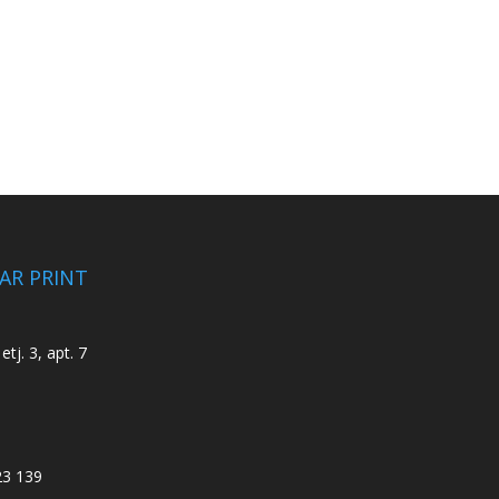
CAR PRINT
etj. 3, apt. 7
23 139