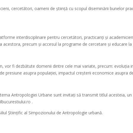
ieni, cercetători, oameni de știință cu scopul diseminării bunelor prac
rme interdisciplinare pentru cercetători, practicanți și academicieni c
a acestora, precum și accesul la programe de cercetare și educare la n
, vor fi dezbătute domenii dintre cele mai variate, precum: evoluția ins
ori de presiune asupra populației, impactul creșterii economice asupra d
a tema Antropologiei Urbane sunt invitați să transmit titlul acesteia,
bucurestiului.ro .
iliul Științific al Simpozionului de Antropologie urbană.