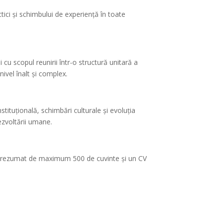
tici și schimbului de experiență în toate
u scopul reunirii într-o structură unitară a
ivel înalt și complex.
tituțională, schimbări culturale și evoluția
ezvoltării umane.
 un rezumat de maximum 500 de cuvinte și un CV